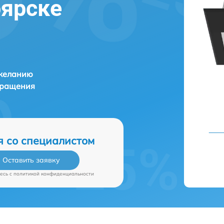
оярске
 желанию
бращения
я со специалистом
Оставить заявку
есь c
политикой конфиденциальности