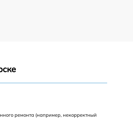
750 р
920 р
1290 р
550 р
рске
1790 р
550 р
1990 р
енного ремонта (например, некорректный
1990 р