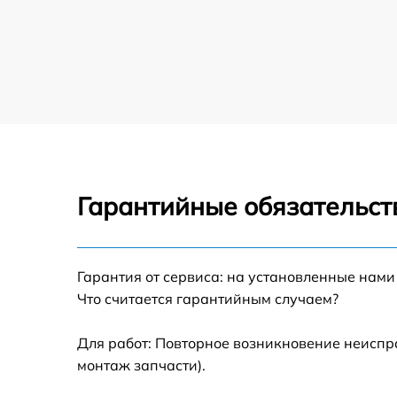
Чистка вытяжки загрязнений вытяжки Mide
Чистка жёсткого воздуховода вытяжки
Midea
Замена платы сенсорного управления
вытяжки Midea
Ремонт электропроводки вытяжки Midea
Гарантийные обязательст
Ремонт двигателя вытяжки Midea
Корпусный ремонт (замена резинок,
креплений, кнопок) вытяжки Midea
Гарантия от сервиса: на установленные нами
Что считается гарантийным случаем?
Ремонт платы управления (восстановление)
вытяжки Midea
Для работ: Повторное возникновение неиспр
Замена двигателя вытяжки Midea
монтаж запчасти).