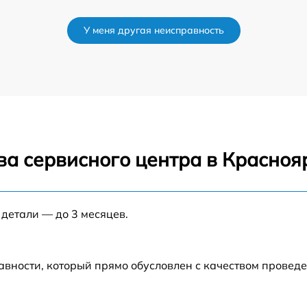
a
от 60 мин
У меня другая неисправность
от 60 мин
от 60 мин
от 60 мин
ва сервисного центра в Красноя
от 60 мин
от 60 мин
 детали — до 3 месяцев.
от 60 мин
авности, который прямо обусловлен с качеством провед
от 60 мин