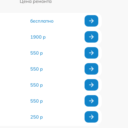
Цена ремонта
бесплатно
1900 р
550 р
550 р
550 р
550 р
250 р