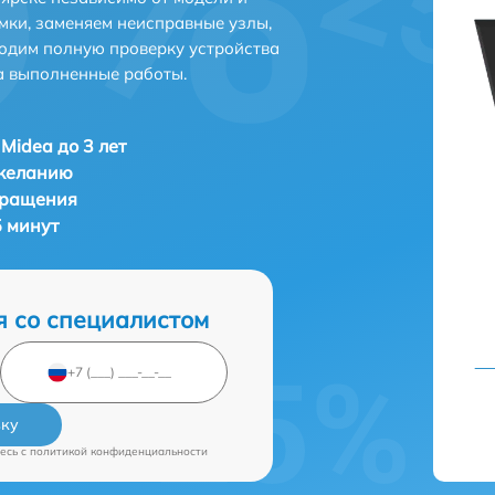
мки, заменяем неисправные узлы,
одим полную проверку устройства
а выполненные работы.
Midea до 3 лет
 желанию
бращения
5 минут
я со специалистом
вку
есь c
политикой конфиденциальности