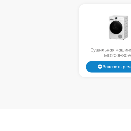
Сушильная машина
MD200H80
Заказать рем