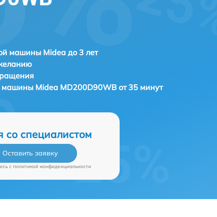
й машины Midea до 3 лет
 желанию
бращения
й машины
Midea MD200D90WB от 35 минут
я со специалистом
Оставить заявку
есь c
политикой конфиденциальности