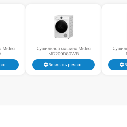
 Midea
Сушильная машина Midea
Сушил
W
MD200D80WB
онт
Заказать ремонт
З