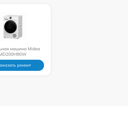
ьная машина Midea
MD200H90W
аказать ремонт