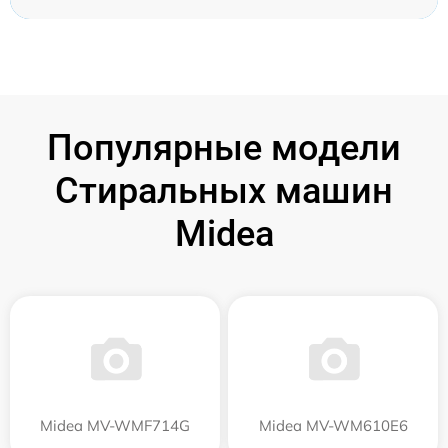
Популярные модели
Стиральных машин
Midea
Midea MV-WMF714G
Midea MV-WM610E6