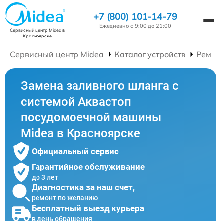
+7 (800) 101-14-79
Ежедневно с 9:00 до 21:00
Сервисный центр Midea
в
Красноярске
Сервисный центр Midea
Каталог устройств
Ремон
Замена заливного шланга с
системой Аквастоп
посудомоечной машины
Midea в Красноярске
Официальный сервис
Гарантийное обслуживание
до 3 лет
Диагностика за наш счет,
ремонт по желанию
Бесплатный выезд курьера
в день обращения