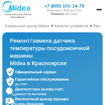
+7 (800) 101-14-79
Ежедневно с 9:00 до 21:00
Позвонить
мне утром
Сервисный центр Midea
в
Красноярске
Сервисный центр Midea
Каталог устройств
Ремон
Ремонт/замена датчика
температуры посудомоечной
машины
Midea в Красноярске
Официальный сервис
Гарантийное обслуживание
до 3 лет
Диагностика за наш счет,
ремонт по желанию
Бесплатный выезд курьера
в день обращения