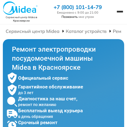
+7 (800) 101-14-79
Ежедневно с 9:00 до 21:00
Позвонить
мне утром
Сервисный центр Midea
в
Красноярске
Сервисный центр Midea
Каталог устройств
Ремон
Ремонт электропроводки
посудомоечной машины
Midea в Красноярске
Официальный сервис
Гарантийное обслуживание
до 3 лет
Диагностика за наш счет,
ремонт по желанию
Бесплатный выезд курьера
в день обращения
Срочный ремонт