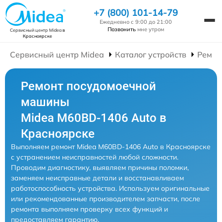
+7 (800) 101-14-79
Ежедневно с 9:00 до 21:00
Позвонить
мне утром
Сервисный центр Midea
в
Красноярске
Сервисный центр Midea
Каталог устройств
Ремон
Ремонт посудомоечной
машины
Midea M60BD-1406 Auto в
Красноярске
Выполняем ремонт Midea M60BD-1406 Auto в Красноярске
с устранением неисправностей любой сложности.
Проводим диагностику, выявляем причины поломки,
заменяем неисправные детали и восстанавливаем
работоспособность устройства. Используем оригинальные
или рекомендованные производителем запчасти, после
ремонта выполняем проверку всех функций и
предоставляем гарантию.