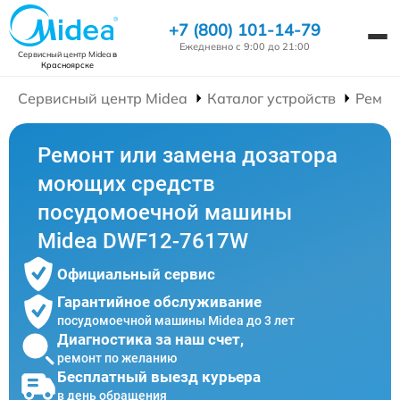
+7 (800) 101-14-79
Ежедневно с 9:00 до 21:00
Сервисный центр Midea
в
Красноярске
Сервисный центр Midea
Каталог устройств
Ремон
Ремонт или замена дозатора
моющих средств
посудомоечной машины
Midea DWF12-7617W
Официальный сервис
Гарантийное обслуживание
посудомоечной машины Midea до 3 лет
Диагностика за наш счет,
ремонт по желанию
Бесплатный выезд курьера
в день обращения