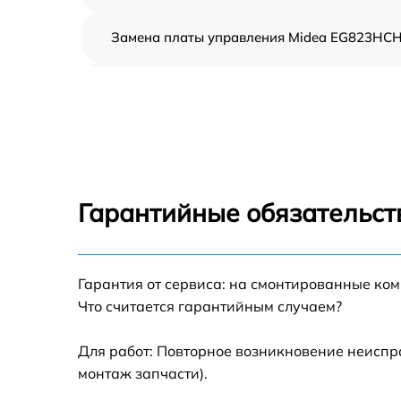
Замена платы управления Midea EG823HC
Ремонт платы управления (восстановление)
Midea EG823HCH
Замена датчиков Midea EG823HCH
Замена вентилятора Midea EG823HCH
Гарантийные обязательст
Ремонт магнетрона Midea EG823HCH
Гарантия от сервиса: на смонтированные ко
Ремонт волновода Midea EG823HCH
Что считается гарантийным случаем?
Ремонт переключателей режимов Midea
EG823HCH
Для работ: Повторное возникновение неиспр
монтаж запчасти).
Замена блока управления Midea EG823HC