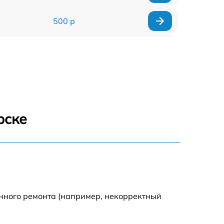
500 р
500 р
450 р
500 р
рске
500 р
500 р
500 р
енного ремонта (например, некорректный
590 р