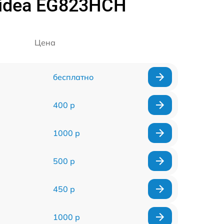
idea EG823HCH
Цена
бесплатно
400 р
1000 р
500 р
450 р
1000 р