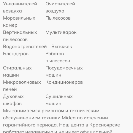
Увлажнителей
Очистителей
воздуха
воздуха
Морозильных
Пылесосов
камер
Вертикальных
Мультиварок
пылесосов
Водонагревателей
Вытяжек
Блендеров
Роботов-
пылесосов
Стиральных
Посудомоечных
машин
машин
Микроволновых
Кондиционеров
печей
Духовых
Сушильных
шкафов
машин
Мы занимаемся ремонтом и техническим
обслуживанием техники Midea по истечении
гарантийного периода. Наш центр в Красноярске
работает независимо и не имеет официальной