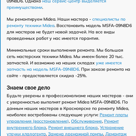
09N8D6. Однако
наш сервис-центр выделяется
преимуществами
.
Мы ремонтируем Midea. Наши мастера -
специалисты по
ремонту техники Midea
. Восстановить модель MSFA-09N8D6
для мастеров не будет новой задачей. На все виды
проведенных работ у нас имеется гарантия.
Минимальные сроки выполнения ремонта. Мы большая
сеть мастерских техники Midea. Мы имеем более 20 тыс.
запчастей. И возможно на наших складах
уже имеется
запчасть на модель MSFA-09N8D6
. При заказе ремонта на
сайте - предоставляется скидка -25%.
Знаем свое дело
Будьте уверены в профессионализме наших мастеров - они
с уверенностью выполнят ремонт Midea MSFA-09N8D6. По
данным наших мастеров в Красноярске по ремонту Midea,
наиболее востребованы следующие услуги:
Ремонт платы
управления (восстановление)
,
Обслуживание
,
Ремонт
внутреннего блока
,
Ремонт внешнего блока
,
Устранение
утечки хладогента
,
Замена дренажной помпы
,
Демонтаж