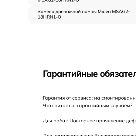
Замена дренажной помпы Midea MSAG2-
18HRN1-O
Демонтаж кондиционера Midea MSAG2-
18HRN1-O
Заправка фреоном Midea MSAG2-18HRN1-
Гарантийные обязател
Гарантия от сервиса: на смонтирован
Что считается гарантийным случаем?
Для работ: Повторное проявление деф
Для комплектующих: Внезапная поломк