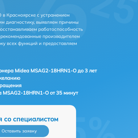
в Красноярске с устранением
м диагностику, выявляем причины
восстанавливаем работоспособность
и рекомендованные производителем
рку всех функций и предоставляем
онера Midea MSAG2-18HRN1-O до 3 лет
 желанию
бращения
a MSAG2-18HRN1-O от 35 минут
я со специалистом
Оставить заявку