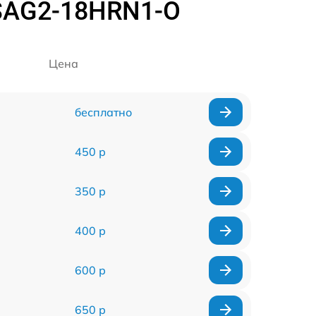
SAG2-18HRN1-O
Цена
бесплатно
450 р
350 р
400 р
600 р
650 р