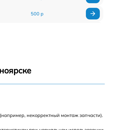
500 р
300 р
550 р
сноярске
(например, некорректный монтаж запчасти).
актеристикам при нормальном использовании.