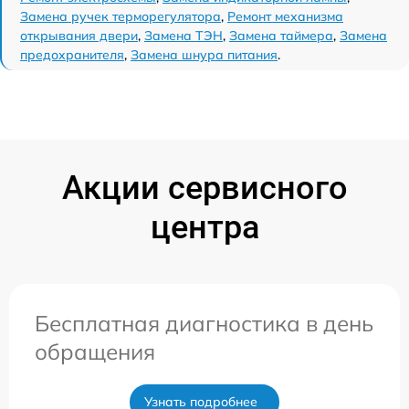
Замена ручек терморегулятора
,
Ремонт механизма
открывания двери
,
Замена ТЭН
,
Замена таймера
,
Замена
предохранителя
,
Замена шнура питания
.
Акции сервисного
центра
Бесплатная диагностика в день
обращения
Узнать подробнее