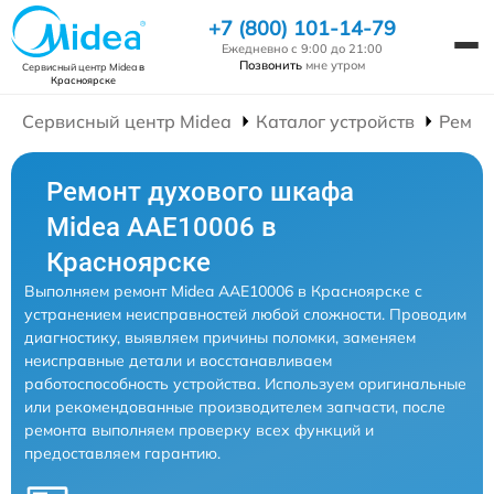
+7 (800) 101-14-79
Ежедневно с 9:00 до 21:00
Позвонить
мне утром
Сервисный центр Midea
в
Красноярске
Сервисный центр Midea
Каталог устройств
Ремон
Ремонт духового шкафа
Midea AAE10006 в
Красноярске
Выполняем ремонт Midea AAE10006 в Красноярске с
устранением неисправностей любой сложности. Проводим
диагностику, выявляем причины поломки, заменяем
неисправные детали и восстанавливаем
работоспособность устройства. Используем оригинальные
или рекомендованные производителем запчасти, после
ремонта выполняем проверку всех функций и
предоставляем гарантию.