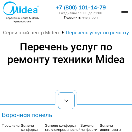
+7 (800) 101-14-79
Ежедневно с 9:00 до 21:00
Позвонить
мне утром
Сервисный центр Midea
в
Красноярске
Сервисный центр Midea
Перечень услуг по ремонту 
Перечень услуг по
ремонту техники Midea
Варочная панель
Прошивка
Замена
Замена конфорки
Замена
Замена
конфорки
стеклокерамической
конфорки
инвентора в