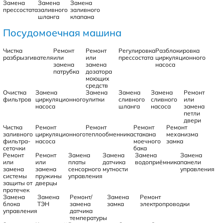
Замена
Замена
Замена
прессостата
заливного
заливного
шланга
клапана
Посудомоечная машина
Чистка
Ремонт
Ремонт
Регулировка
Разблокировка
разбрызгивателя
или
или
прессостата
циркуляционного
замена
замена
насоса
патрубка
дозатора
моющих
средств
Очистка
Замена
Замена
Замена
Замена
Ремонт
фильтров
циркуляционного
улитки
сливного
сливного
или
насоса
шланга
насоса
замена
петли
двери
Чистка
Ремонт
Ремонт
Ремонт
Ремонт
заливного
циркуляционного
теплообменника
стакана
механизма
фильтра-
насоса
моечного
замка
сеточки
бака
Ремонт
Ремонт
Замена
Замена
Замена
Замена
или
или
платы
датчика
водоприёмника
панели
замена
замена
сенсорного
мутности
управления
системы
пружины
управления
защиты от
дверцы
протечек
Замена
Замена
Ремонт/
Замена
Ремонт
блока
ТЭН
замена
замка
электропроводки
управления
датчика
температуры