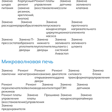
Замена
Корпусный
Ремонт платы
Замена
Замена
шнура
ремонт
управления
датчика
заливного
питания
(замена
(восстановление)
соли
клапана
резинок,
креплений,
кнопок)
Замена
Замена
Замена
Замена
расходомера
разбрызгивателя
пускового
проточного
конденсатора
нагревательного
циркуляционного
элемента
насоса
Замена
Замена П-
Замена
Замена
Замена
прессостата
образного
нижнего
заливного
заливного
уплотнителя
уплотнителя
шланга с
шланга
дверцы
дверцы
системой
Аквастоп
Микроволновая печь
Замена
Ремонт
Ремонт
Ремонт
Замена
Замена
лампочки
магнетрона
механизма
двигателя
силового
блока
открывания
поддона
трансформатора
управления
двери
Ремонт
Ремонт
Замена
Замена
Замена
переключателей
волновода
вентилятора
ТЭН
датчиков
режимов
Ремонт платы
Замена
Прошивка
Замена
Замена
управления
платы
конденсатора
таймера
(восстановление)
управления
Замена
предохранителя