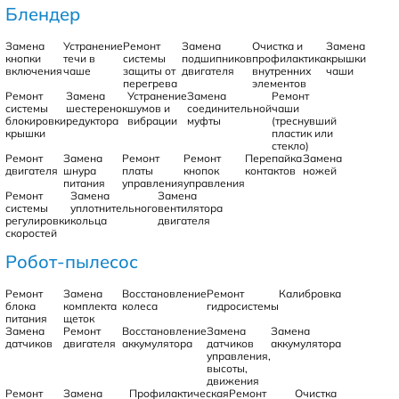
Блендер
Замена
Устранение
Ремонт
Замена
Очистка и
Замена
кнопки
течи в
системы
подшипников
профилактика
крышки
включения
чаше
защиты от
двигателя
внутренних
чаши
перегрева
элементов
Ремонт
Замена
Устранение
Замена
Ремонт
системы
шестеренок
шумов и
соединительной
чаши
блокировки
редуктора
вибрации
муфты
(треснувший
крышки
пластик или
стекло)
Ремонт
Замена
Ремонт
Ремонт
Перепайка
Замена
двигателя
шнура
платы
кнопок
контактов
ножей
питания
управления
управления
Ремонт
Замена
Замена
системы
уплотнительного
вентилятора
регулировки
кольца
двигателя
скоростей
Робот-пылесос
Ремонт
Замена
Восстановление
Ремонт
Калибровка
блока
комплекта
колеса
гидросистемы
питания
щеток
Замена
Ремонт
Восстановление
Замена
Замена
датчиков
двигателя
аккумулятора
датчиков
аккумулятора
управления,
высоты,
движения
Ремонт
Замена
Профилактическая
Ремонт
Очистка