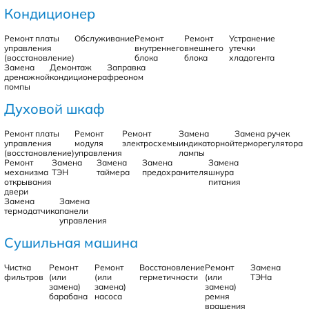
Кондиционер
Ремонт платы
Обслуживание
Ремонт
Ремонт
Устранение
управления
внутреннего
внешнего
утечки
(восстановление)
блока
блока
хладогента
Замена
Демонтаж
Заправка
дренажной
кондиционера
фреоном
помпы
Духовой шкаф
Ремонт платы
Ремонт
Ремонт
Замена
Замена ручек
управления
модуля
электросхемы
индикаторной
терморегулятора
(восстановление)
управления
лампы
Ремонт
Замена
Замена
Замена
Замена
механизма
ТЭН
таймера
предохранителя
шнура
открывания
питания
двери
Замена
Замена
термодатчика
панели
управления
Сушильная машина
Чистка
Ремонт
Ремонт
Восстановление
Ремонт
Замена
фильтров
(или
(или
герметичности
(или
ТЭНа
замена)
замена)
замена)
барабана
насоса
ремня
вращения