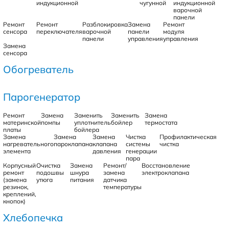
индукционной
чугунной
индукционной
варочной
панели
Ремонт
Ремонт
Разблокировка
Замена
Ремонт
сенсора
переключателя
варочной
панели
модуля
панели
управления
управления
Замена
сенсора
Обогреватель
Парогенератор
Ремонт
Замена
Заменить
Заменить
Замена
материнской
помпы
уплотнитель
бойлер
термостата
платы
бойлера
Замена
Замена
Замена
Чистка
Профилактическая
нагревательного
пароклапана
клапана
системы
чистка
элемента
давления
генерации
пара
Корпусный
Очистка
Замена
Ремонт/
Восстановление
ремонт
подошвы
шнура
замена
электроклапана
(замена
утюга
питания
датчика
резинок,
температуры
креплений,
кнопок)
Хлебопечка