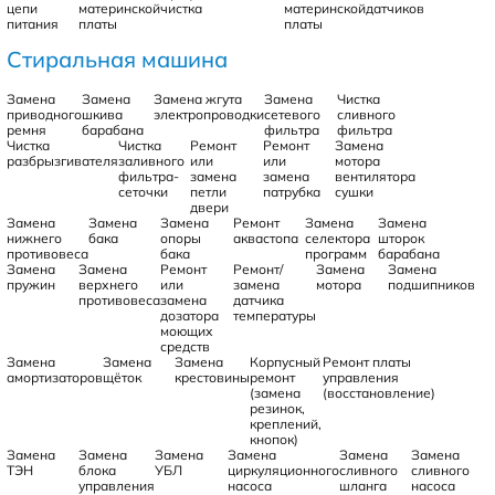
цепи
материнской
чистка
материнской
датчиков
питания
платы
платы
Стиральная машина
Замена
Замена
Замена жгута
Замена
Чистка
приводного
шкива
электропроводки
сетевого
сливного
ремня
барабана
фильтра
фильтра
Чистка
Чистка
Ремонт
Ремонт
Замена
разбрызгивателя
заливного
или
или
мотора
фильтра-
замена
замена
вентилятора
сеточки
петли
патрубка
сушки
двери
Замена
Замена
Замена
Ремонт
Замена
Замена
нижнего
бака
опоры
аквастопа
селектора
шторок
противовеса
бака
программ
барабана
Замена
Замена
Ремонт
Ремонт/
Замена
Замена
пружин
верхнего
или
замена
мотора
подшипников
противовеса
замена
датчика
дозатора
температуры
моющих
средств
Замена
Замена
Замена
Корпусный
Ремонт платы
амортизаторов
щёток
крестовины
ремонт
управления
(замена
(восстановление)
резинок,
креплений,
кнопок)
Замена
Замена
Замена
Замена
Замена
Замена
ТЭН
блока
УБЛ
циркуляционного
сливного
сливного
управления
насоса
шланга
насоса