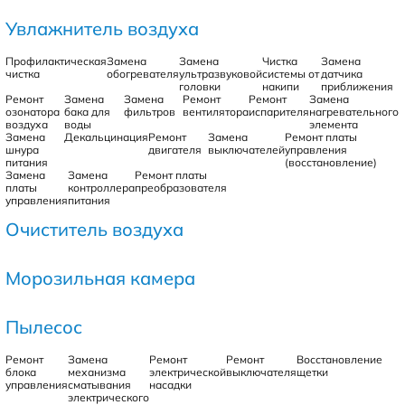
Увлажнитель воздуха
Профилактическая
Замена
Замена
Чистка
Замена
чистка
обогревателя
ультразвуковой
системы от
датчика
головки
накипи
приближения
Ремонт
Замена
Замена
Ремонт
Ремонт
Замена
озонатора
бака для
фильтров
вентилятора
испарителя
нагревательного
воздуха
воды
элемента
Замена
Декальцинация
Ремонт
Замена
Ремонт платы
шнура
двигателя
выключателей
управления
питания
(восстановление)
Замена
Замена
Ремонт платы
платы
контроллера
преобразователя
управления
питания
Очиститель воздуха
Морозильная камера
Пылесос
Ремонт
Замена
Ремонт
Ремонт
Восстановление
блока
механизма
электрической
выключателя
щетки
управления
сматывания
насадки
электрического