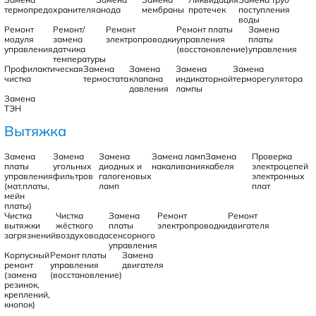
термопредохранителя
анода
мембраны
протечек
поступления
воды
Ремонт
Ремонт/
Ремонт
Ремонт платы
Замена
модуля
замена
электропроводки
управления
платы
управления
датчика
(восстановление)
управления
температуры
Профилактическая
Замена
Замена
Замена
Замена
чистка
термостата
клапана
индикаторной
терморегулятора
давления
лампы
Замена
ТЭН
Вытяжка
Замена
Замена
Замена
Замена ламп
Замена
Проверка
платы
угольных
диодных и
накаливания
кабеля
электроцепей
управления
фильтров
галогеновых
электронных
(мат.платы,
ламп
плат
мейн
платы)
Чистка
Чистка
Замена
Ремонт
Ремонт
вытяжки
жёсткого
платы
электропроводки
двигателя
загрязнений
воздуховода
сенсорного
управления
Корпусный
Ремонт платы
Замена
ремонт
управления
двигателя
(замена
(восстановление)
резинок,
креплений,
кнопок)