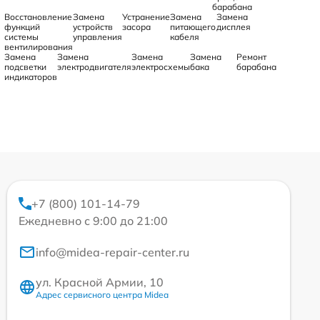
барабана
Восстановление
Замена
Устранение
Замена
Замена
функций
устройств
засора
питающего
дисплея
системы
управления
кабеля
вентилирования
Замена
Замена
Замена
Замена
Ремонт
подсветки
электродвигателя
электросхемы
бака
барабана
индикаторов
+7 (800) 101-14-79
Ежедневно с 9:00 до 21:00
info@midea-repair-center.ru
ул. Красной Армии, 10
Адрес сервисного центра Midea