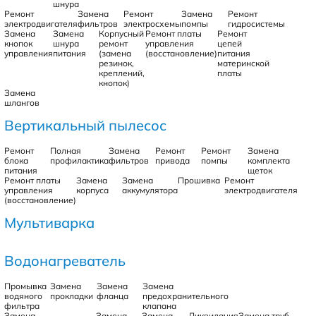
шнура
Ремонт
Замена
Ремонт
Замена
Ремонт
электродвигателя
фильтров
электросхемы
помпы
гидросистемы
Замена
Замена
Корпусный
Ремонт платы
Ремонт
кнопок
шнура
ремонт
управления
цепей
управления
питания
(замена
(восстановление)
питания
резинок,
материнской
креплений,
платы
кнопок)
Замена
шлангов
Вертикальный пылесос
Ремонт
Полная
Замена
Ремонт
Ремонт
Замена
блока
профилактика
фильтров
привода
помпы
комплекта
питания
щеток
Ремонт платы
Замена
Замена
Прошивка
Ремонт
управления
корпуса
аккумулятора
электродвигателя
(восстановление)
Мультиварка
Водонагреватель
Промывка
Замена
Замена
Замена
водяного
прокладки
фланца
предохранительного
фильтра
клапана
Замена
Замена
Замена
Ликвидация
Замена труб