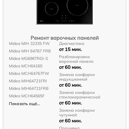
Ремонт варочных панелей
Midea MIH 32335 FW
Диагностика
от 15 мин.
Midea MIH 64767 FRB
Разблокировка
Midea MG696TRGI-S
варочной панели
Midea MCH64160
от 60 мин.
Midea MCH64767FW
Замена конфорки
индукционной
Midea MIH64721FRI
от 60 мин.
Midea MIH64721FRB
Замена конфорки
Midea MCH64565F
стеклокерамической
от 60 мин.
Показать ещё...
Замена конфорки
чугунной
от 60 мин.
Прошивка