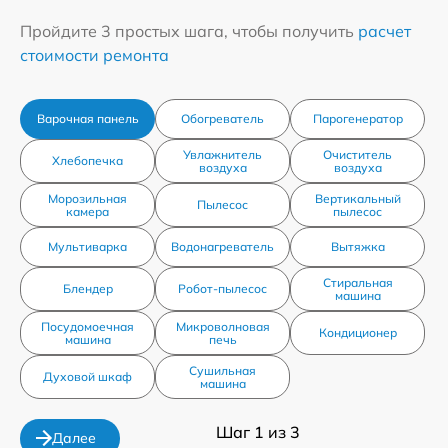
Пройдите 3 простых шага, чтобы получить
расчет
стоимости ремонта
Варочная панель
Обогреватель
Парогенератор
Увлажнитель
Очиститель
Хлебопечка
воздуха
воздуха
Морозильная
Вертикальный
Пылесос
камера
пылесос
Мультиварка
Водонагреватель
Вытяжка
Стиральная
Блендер
Робот-пылесос
машина
Посудомоечная
Микроволновая
Кондиционер
машина
печь
Сушильная
Духовой шкаф
машина
Шаг 1 из 3
Далее